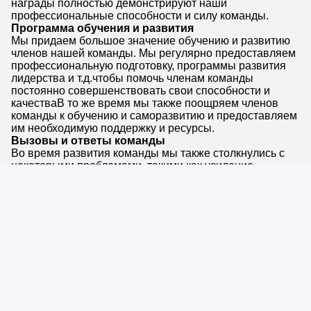
награды полностью демонстрируют наши
профессиональные способности и силу команды.
Программа обучения и развития
Мы придаем большое значение обучению и развитию
членов нашей команды. Мы регулярно предоставляем
профессиональную подготовку, программы развития
лидерства и т.д.чтобы помочь членам команды
постоянно совершенствовать свои способности и
качестваВ то же время мы также поощряем членов
команды к обучению и саморазвитию и предоставляем
им необходимую поддержку и ресурсы.
Вызовы и ответы команды
Во время развития команды мы также столкнулись с
некоторыми проблемами, такими как усиление
конкуренции на рынке, быстрые технологические
обновления, диверсифицированные потребности
клиентов и т.д.Чтобы справиться с этими проблемами,
мы продолжаем корректировать и оптимизировать
структуру команды, улучшать профессиональные
навыки членов команды, и укреплять командное
сотрудничество и общение.Мы верим, что
совместными усилиями всех членов команды, мы
можем преодолеть все трудности и достичь
постоянного развития и роста команды.