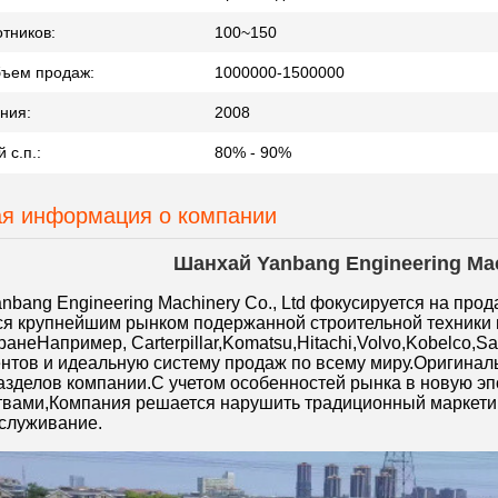
тников:
100~150
бъем продаж:
1000000-1500000
ния:
2008
 с.п.:
80% - 90%
я информация о компании
Шанхай Yanbang Engineering Mach
nbang Engineering Machinery Co., Ltd фокусируется на пр
я крупнейшим рынком подержанной строительной техники 
ранеНапример, Carterpillar,Komatsu,Hitachi,Volvo,Kobelco,S
ентов и идеальную систему продаж по всему миру.Оригинал
зделов компании.С учетом особенностей рынка в новую эпо
вами,Компания решается нарушить традиционный маркетин
служивание.