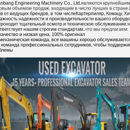
nbang Engineering Machinery Co., Ltd.
являются крупнейшим 
довым объемом продаж, входящим в число лучших в стране.
в от ведущих брендов, в том числе
Картерпиляр, Комацу, Хит
ажность надежности и производительности вашего оборудо
роходит тщательный осмотр и техническое обслуживание.ч
тветствует нашим строгим стандартам..
что мы предлагаем:
качество и низкая цена, 100% оригинал
 механическая команда, все машины хорошо обслуживаютс
ть команда профессиональных сотрудников, чтобы поддержи
блемы