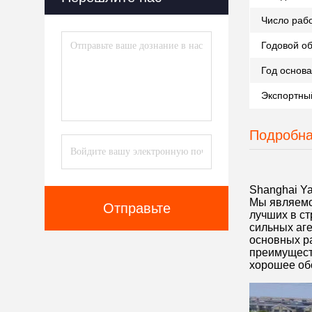
Число рабо
Годовой о
Год основа
Экспортный
Подробна
Shanghai Ya
Мы являемс
Отправьте
лучших в ст
сильных аг
основных ра
преимущест
хорошее об