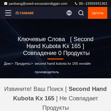
yanbang@used-excavatordigger.com
86--19355931362
Цитата
Ключевые Слова [ Second
Hand Kubota Kx 165 ]
Совпадение 0 Продукты
Дом
>
Продукты
>
second hand kubota kx 165 онлайн
производитель
Извините! Ваш Поиск [
Second Hand
Kubota Kx 165
] Не Совпадает
Продукты