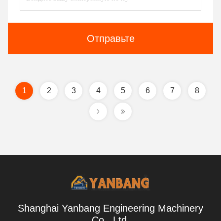
Отправьте
1
2
3
4
5
6
7
8
Shanghai Yanbang Engineering Machinery
Co., Ltd.