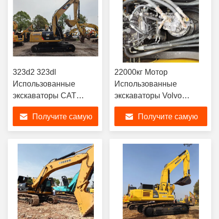
323d2 323dl
22000кг Мотор
Использованные
Использованные
экскаваторы CAT
экскаваторы Volvo
Тяжелая машина
EC220 Земляные
Получите самую
Получите самую
22500kg
экскаваторы 22T
Использованная
лучшую цену
лучшую цену
экскаваторная машина