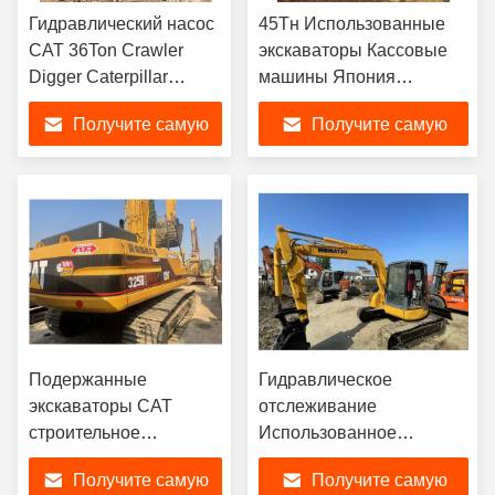
Гидравлический насос
45Тн Использованные
CAT 36Ton Crawler
экскаваторы Кассовые
Digger Caterpillar
машины Япония
336D2L
Использованные
Получите самую
Получите самую
Использованные
экскаваторы Komatsu
экскаваторы
PC450-8
лучшую цену
лучшую цену
Подержанные
Гидравлическое
экскаваторы CAT
отслеживание
строительное
Использованное
оборудование CAT
оборудование Komatsu
Получите самую
Получите самую
325bl
экскаваторы земляные