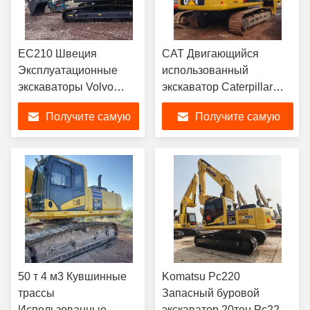
EC210 Швеция
CAT Двигающийся
Эксплуатационные
использованный
экскаваторы Volvo
экскаватор Caterpillar
Среднее
330D2L Цилиндровый
Получите самую
Получите самую
использование
кавальщик
экскаваторного
лучшую цену
лучшую цену
оборудования 21тонна
50 т 4 м3 Кувшинные
Komatsu Pc220
трассы
Запасный буровой
Использованные
экскаватор 20тон Pc220-