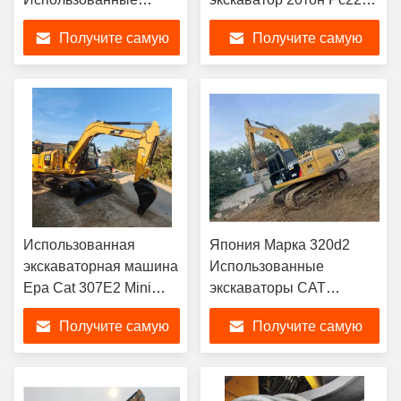
экскаваторы Komatsu
8 Машины
Получите самую
Получите самую
Тяжелое
использование
лучшую цену
лучшую цену
оборудования для
копания PC500
Использованная
Япония Марка 320d2
экскаваторная машина
Использованные
Epa Cat 307E2 Mini
экскаваторы CAT
Hydraulic Tractor Digger
21100kg Использованное
Получите самую
Получите самую
Machine
оборудование
гидравлических
лучшую цену
лучшую цену
экскаваторов