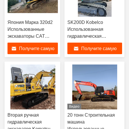
Япония Марка 320d2
SK200D Kobelco
Использованные
Использованная
экскаваторы CAT
гидравлическая
21100kg
экскаватор Crawler
Получите самую
Получите самую
Использованное
экскаватор 0,93m3 ведро
оборудование
Использованный Kubota
лучшую цену
лучшую цену
гидравлических
Digger
экскаваторов
Видео
Вторая ручная
20 тонн Строительная
гидравлическая
машина
экскаватор Komatsu
Использованные