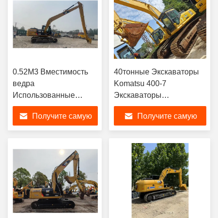
0.52М3 Вместимость
40тонные Экскаваторы
ведра
Komatsu 400-7
Использованные
Экскаваторы
экскаваторы CAT 320d
гидравлические 40т
Получите самую
Получите самую
Использованные
экскаваторы с длинной
лучшую цену
лучшую цену
рукой