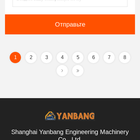
Отправьте
1
2
3
4
5
6
7
8
Shanghai Yanbang Engineering Machinery
Co., Ltd.