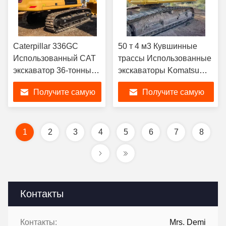
Caterpillar 336GC
50 т 4 м3 Кувшинные
Использованный CAT
трассы Использованные
экскаватор 36-тонные
экскаваторы Komatsu
экскаваторы в
Тяжелое использование
Получите самую
Получите самую
идеальном состоянии
оборудования для
копания PC500
лучшую цену
лучшую цену
1
2
3
4
5
6
7
8
Контакты
Контакты:
Mrs. Demi