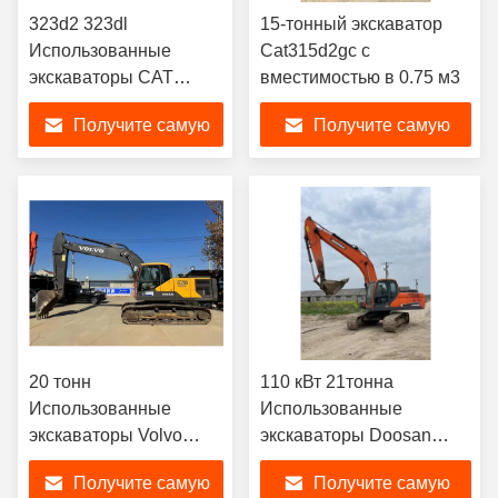
323d2 323dl
15-тонный экскаватор
Использованные
Cat315d2gc с
экскаваторы CAT
вместимостью в 0.75 м3
Тяжелая машина
Получите самую
Получите самую
22500kg
Использованная
лучшую цену
лучшую цену
экскаваторная машина
20 тонн
110 кВт 21тонна
Использованные
Использованные
экскаваторы Volvo
экскаваторы Doosan
Volvo Ec200 Машина
Dx215 Доусан колесный
Получите самую
Получите самую
0,85M3 емкость ведра
экскаватор