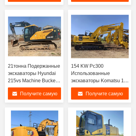
лучшую цену
лучшую цену
21тонна Подержанные
154 KW Pc300
экскаваторы Hyundai
Использованные
215vs Machine Bucket
экскаваторы Komatsu 1,8
0,92 кубических метров
м3 Кувшинный кралер
Получите самую
Получите самую
Продать экскаватор
Гидравлический
экскаватор Backhoe
лучшую цену
лучшую цену