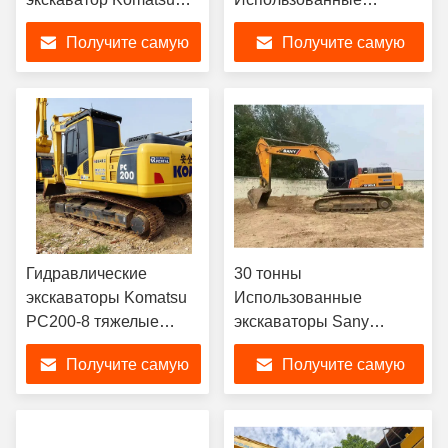
PC200-8MO Машины
гидравлические
Получите самую
Получите самую
20 тонн
экскаваторы Hitachi
ZX200-6 Digger 0.91m3
лучшую цену
лучшую цену
Гидравлические
30 тонны
экскаваторы Komatsu
Использованные
PC200-8 тяжелые
экскаваторы Sany
машины 20 тонн
Среднего размера
Получите самую
Получите самую
строительство Sany
Sy305h Использованные
лучшую цену
лучшую цену
компактные экскаваторы