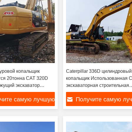
уровой копальщик
Caterpillar 336D цилиндровый
тся 20тонна CAT 320D
копальщик Использованная 
жущий экскаватор
экскаваторная строительная
машина
чите самую лучшую
Получите самую лу
цену
цену