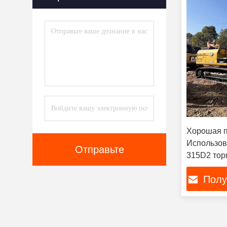
Использованный Ролик
(6)
Прочие
(1)
Хорошая п
Использов
Отправьте
315D2 торг
Полу