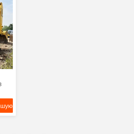
8
чшую