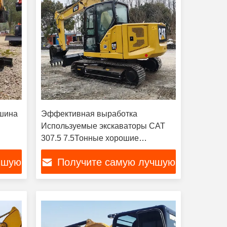
ашина
Эффективная выработка
Используемые экскаваторы CAT
307.5 7.5Тонные хорошие
выкопатели
чшую
Получите самую лучшую
цену