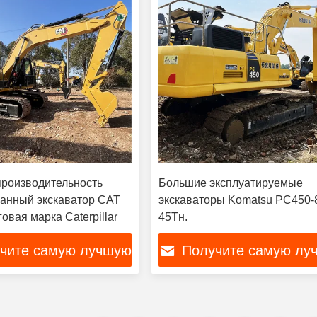
роизводительность
Большие эксплуатируемые
анный экскаватор CAT
экскаваторы Komatsu PC450-
овая марка Caterpillar
45Тн.
чите самую лучшую
Получите самую лу
цену
цену