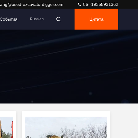
ang@used-excavatordigger.com
86--19355931362
События
Цитата
Russian