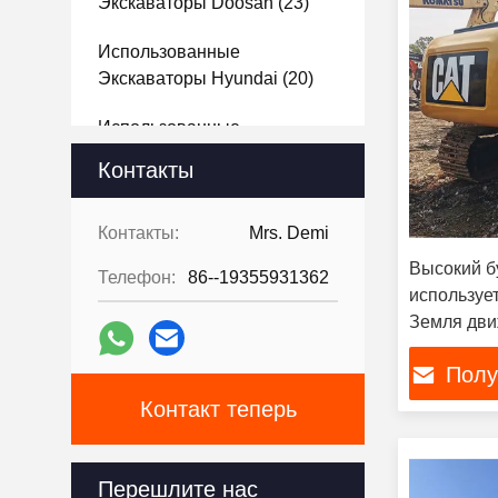
Экскаваторы Doosan
(23)
Использованные
Экскаваторы Hyundai
(20)
Использованные
Экскаваторы Kubota
(14)
Контакты
Использованный Погрузчик
(12)
Контакты:
Mrs. Demi
Высокий б
Телефон:
86--19355931362
Используемый Бульдозер
используе
(15)
Земля дви
трассы
Используемый Грейдер
Полу
Мотора
(8)
Контакт теперь
Использованный Вилочный
Погрузчик
(5)
Перешлите нас