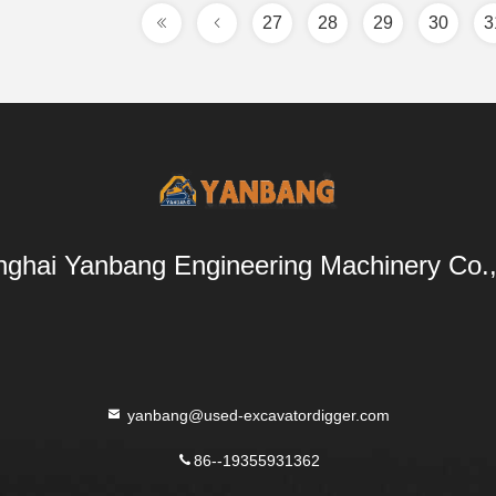
27
28
29
30
3
ghai Yanbang Engineering Machinery Co.,
yanbang@used-excavatordigger.com
86--19355931362