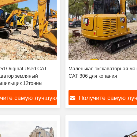
ied Original Used CAT
Маленькая экскаваторная м
аватор земляный
CAT 306 для копания
ашильщик 12тонны
чите самую лучшую
Получите самую лу
цену
цену