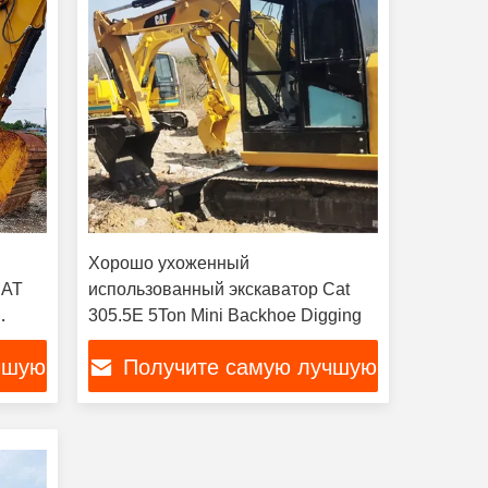
Хорошо ухоженный
CAT
использованный экскаватор Cat
305.5E 5Ton Mini Backhoe Digging
чшую
Получите самую лучшую
цену