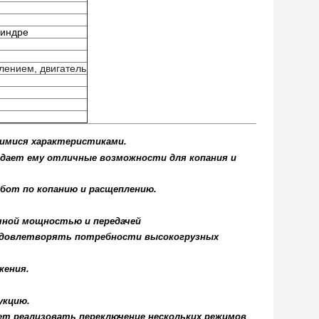
линдре
влением, двигатель
щимися характеристиками.
о дает ему отличные возможности для копания и
бот по копанию и расщеплению.
чной мощностью и передачей
удовлетворять потребности высокогрузных
жения.
укцию.
ет реализовать переключение нескольких режимов