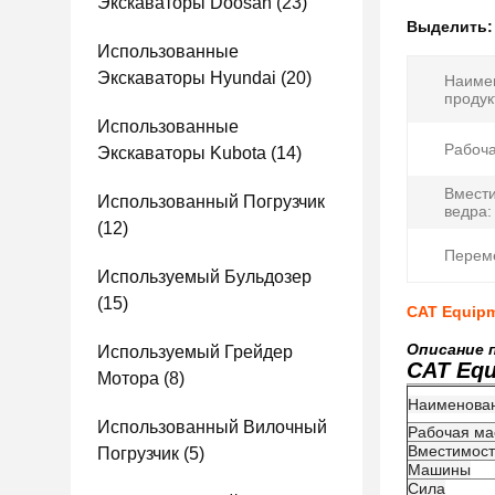
Экскаваторы Doosan
(23)
Выделить
Использованные
Экскаваторы Hyundai
(20)
Наиме
продук
Использованные
Рабоча
Экскаваторы Kubota
(14)
Вмест
Использованный Погрузчик
ведра:
(12)
Перем
Используемый Бульдозер
(15)
CAT Equipm
Описание 
Используемый Грейдер
CAT Equ
Мотора
(8)
Наименован
Использованный Вилочный
Рабочая ма
Вместимост
Погрузчик
(5)
Машины
Сила