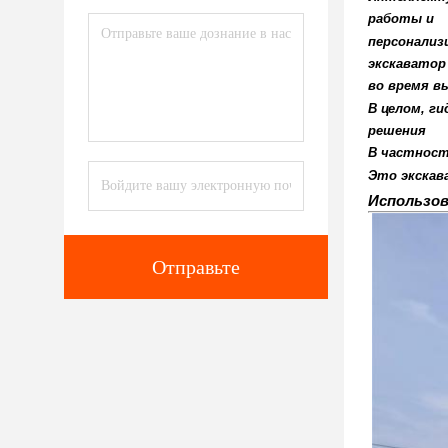
работы и
персонализ
экскаватор
во время в
В целом, г
решения
В частност
Это экскав
Использова
Отправьте