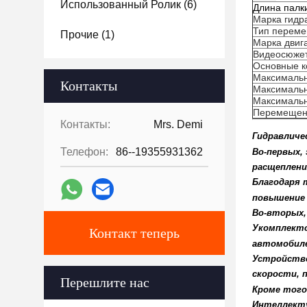
Использованный Ролик
(6)
Длина палк
Марка гидр
Тип перем
Прочие
(1)
Марка двиг
Видеосюжет
Основные 
Максимальн
Контакты
Максимальн
Максимальн
Перемещен
Контакты:
Mrs. Demi
Гидравличе
Телефон:
86--19355931362
Во-первых,
расщеплени
Благодаря 
повышение
Во-вторых,
Укомплекто
Контакт теперь
автомобиле
Устройство
скорости, 
Перешлите нас
Кроме того
Интеллекту