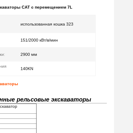
каваторы CAT с перемещением 7L
использованная кошка 323
151/2000 кВт/в/мин
ки:
2900 мм
ния
140KN
каваторы
ванные рельсовые экскаваторы
кскаватор