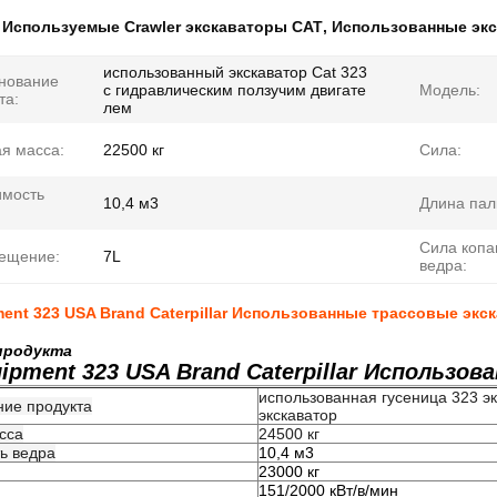
:
Используемые Crawler экскаваторы CAT
,
Использованные экс
использованный экскаватор Cat 323
нование
с гидравлическим ползучим двигате
Модель:
та:
лем
я масса:
22500 кг
Сила:
имость
10,4 м3
Длина пал
Сила копа
ещение:
7L
ведра:
ent 323 USA Brand Caterpillar Использованные трассовые экс
продукта
ipment 323 USA Brand Caterpillar Использо
использованная гусеница 323 э
ие продукта
экскаватор
сса
24500 кг
ь ведра
10,4 м3
23000 кг
151/2000 кВт/в/мин