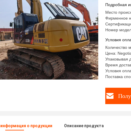
Подробная и
Место проис
Фирменное на
Сертификаци
Номер модел
Условия опла
Количество м
Цена: Negotia
Упаковывая д
Время достав
Условия опла
Поставка спо
Полу
 информация о продукции
Описание продукта