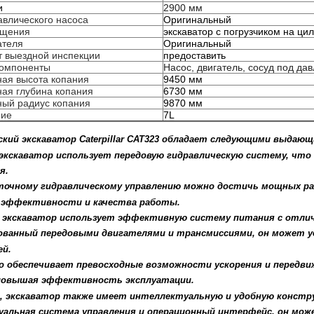
и
2900 мм
авлического насоса
Оригинальный
ещения
экскаватор с погрузчиком на ци
ателя
Оригинальный
 выездной инспекции
предоставить
компоненты
Насос, двигатель, сосуд под да
ая высота копания
9450 мм
ая глубина копания
6730 мм
ый радиус копания
9870 мм
ие
7L
ский экскаватор Caterpillar CAT323 обладает следующими выдаю
 экскаватор использует передовую гидравлическую систему, чт
я.
точному гидравлическому управлению можно достичь мощных ра
 эффективности и качества работы.
 экскаватор использует эффективную систему питания с отли
ванный передовыми двигателями и трансмиссиями, он может 
й.
 обеспечивает превосходные возможности ускорения и передви
повышая эффективность эксплуатации.
, экскаватор также имеет интеллектуальную и удобную констр
альная система управления и операционный интерфейс, он мож