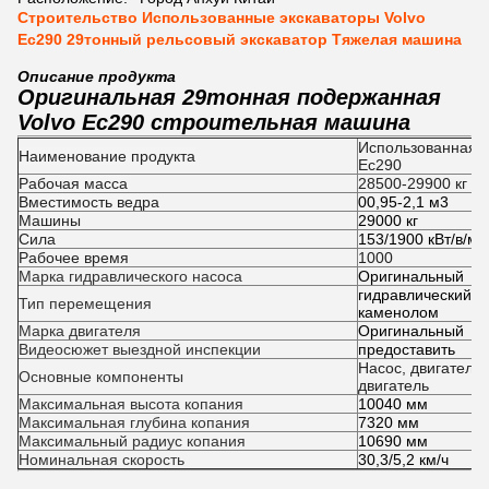
Строительство Использованные экскаваторы Volvo
Ec290 29тонный рельсовый экскаватор Тяжелая машина
Описание продукта
Оригинальная 29тонная подержанная
Volvo Ec290 строительная машина
Использованная э
Наименование продукта
Ec290
Рабочая масса
28500-29900 кг
Вместимость ведра
00,95-2,1 м3
Машины
29000 кг
Сила
153/1900 кВт/в/ми
Рабочее время
1000
Марка гидравлического насоса
Оригинальный
гидравлический э
Тип перемещения
каменолом
Марка двигателя
Оригинальный
Видеосюжет выездной инспекции
предоставить
Насос, двигатель,
Основные компоненты
двигатель
Максимальная высота копания
10040 мм
Максимальная глубина копания
7320 мм
Максимальный радиус копания
10690 мм
Номинальная скорость
30,3/5,2 км/ч