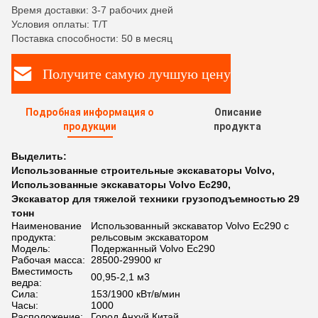
Время доставки: 3-7 рабочих дней
Условия оплаты: T/T
Поставка способности: 50 в месяц
Получите самую лучшую цену
Подробная информация о
Описание
продукции
продукта
Выделить:
Использованные строительные экскаваторы Volvo
,
Использованные экскаваторы Volvo Ec290
,
Экскаватор для тяжелой техники грузоподъемностью 29
тонн
Наименование
Использованный экскаватор Volvo Ec290 с
продукта:
рельсовым экскаватором
Модель:
Подержанный Volvo Ec290
Рабочая масса:
28500-29900 кг
Вместимость
00,95-2,1 м3
ведра:
Сила:
153/1900 кВт/в/мин
Часы:
1000
Расположение:
Город Анхуй Китай