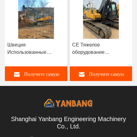
CE Тяжелое
Ec300 30тонные
оборудование
Эксплуатационные
Подержанные
экскаваторы Volvo
экскаваторы Volvo 20T
Кассир Тяжелое
Получите самую
Получите самую
Ec 200 Volvo Digger
строительство
Эксплуатационный
экскаватор по рельсам
лучшую цену
лучшую цену
Shanghai Yanbang Engineering Machinery
Co., Ltd.