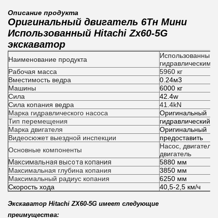
Описание продукта
Оригинальный двигатель 6Тн Мини
Использованный Hitachi Zx60-5G
экскаватор
Использованный эк
Наименование продукта
гидравлическим 
Рабочая масса
5960 кг
Вместимость ведра
0.24м3
Машины
6000 кг
Сила
42.4w
Сила копания ведра
41.4kN
Марка гидравлического насоса
Оригинальный
Тип перемещения
гидравлический на
Марка двигателя
Оригинальный
Видеосюжет выездной инспекции
предоставить
Насос, двигатель,
Основные компоненты
двигатель
Максимальная высота копания
5880 мм
Максимальная глубина копания
3850 мм
Максимальный радиус копания
6250 мм
Скорость хода
40,5-2,5 км/ч
Экскаватор Hitachi ZX60-5G имеет следующие
преимущества: