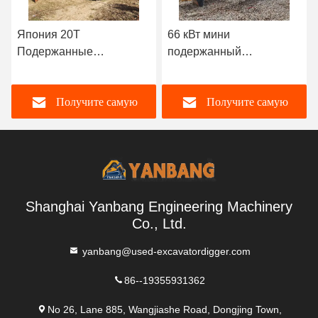
66 кВт мини
5 тонны мини
подержанный
компактный Hitachi
экскаватор Хитачи
использованные
Хитачи Zx120
экскаваторы Backhoe
Получите самую
Получите самую
Hitachi Zx55
лучшую цену
лучшую цену
Shanghai Yanbang Engineering Machinery
Co., Ltd.
yanbang@used-excavatordigger.com
86--19355931362
No 26, Lane 885, Wangjiashe Road, Dongjing Town,