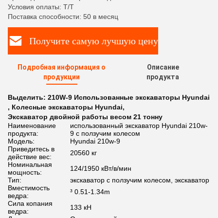
Условия оплаты: T/T
Поставка способности: 50 в месяц
Получите самую лучшую цену
Подробная информация о
Описание
продукции
продукта
Выделить:
210W-9 Использованные экскаваторы Hyundai
,
Колесные экскаваторы Hyundai
,
Экскаватор двойной работы весом 21 тонну
Наименование
использованный экскаватор Hyundai 210w-
продукта:
9 с ползучим колесом
Модель:
Hyundai 210w-9
Приведитесь в
20560 кг
действие вес:
Номинальная
124/1950 кВт/в/мин
мощность:
Тип:
экскаватор с ползучим колесом, экскаватор
Вместимость
³ 0.51-1.34m
ведра:
Сила копания
133 кН
ведра: