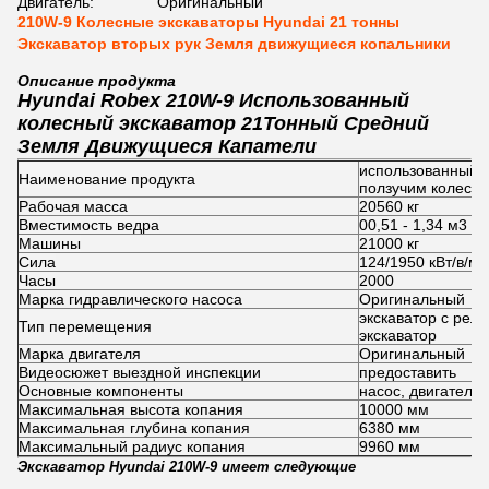
Двигатель:
Оригинальный
210W-9 Колесные экскаваторы Hyundai 21 тонны
Экскаватор вторых рук Земля движущиеся копальники
Описание продукта
Hyundai Robex 210W-9 Использованный
колесный экскаватор 21Тонный Средний
Земля Движущиеся Капатели
использованный э
Наименование продукта
ползучим колесо
Рабочая масса
20560 кг
Вместимость ведра
00,51 - 1,34 м3
Машины
21000 кг
Сила
124/1950 кВт/в/ми
Часы
2000
Марка гидравлического насоса
Оригинальный
экскаватор с рел
Тип перемещения
экскаватор
Марка двигателя
Оригинальный
Видеосюжет выездной инспекции
предоставить
Основные компоненты
насос, двигатель,
Максимальная высота копания
10000 мм
Максимальная глубина копания
6380 мм
Максимальный радиус копания
9960 мм
Экскаватор Hyundai 210W-9 имеет следующие