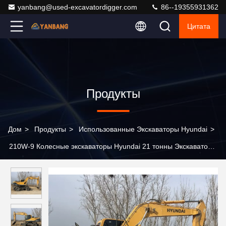
yanbang@used-excavatordigger.com
86--19355931362
Цитата
Продукты
Дом
>
Продукты
>
Использованные Экскаваторы Hyundai
>
210W-9 Колесные экскаваторы Hyundai 21 тонны Экскаватор
вторых рук Земля движущиеся копальники