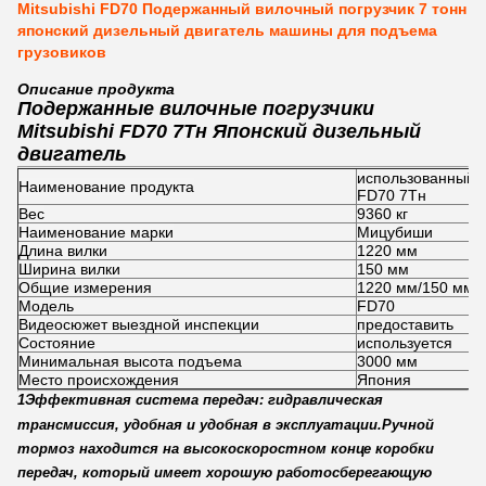
Mitsubishi FD70 Подержанный вилочный погрузчик 7 тонн
японский дизельный двигатель машины для подъема
грузовиков
Описание продукта
Подержанные вилочные погрузчики
Mitsubishi FD70 7Тн Японский дизельный
двигатель
использованный в
Наименование продукта
FD70 7Тн
Вес
9360 кг
Наименование марки
Мицубиши
Длина вилки
1220 мм
Ширина вилки
150 мм
Общие измерения
1220 мм/150 мм/
Модель
FD70
Видеосюжет выездной инспекции
предоставить
Состояние
используется
Минимальная высота подъема
3000 мм
Место происхождения
Япония
1Эффективная система передач: гидравлическая
трансмиссия, удобная и удобная в эксплуатации.Ручной
тормоз находится на высокоскоростном конце коробки
передач, который имеет хорошую работосберегающую