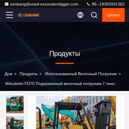
yanbang@used-excavatordigger.com
86--19355931362
Цитата
Продукты
Дом
>
Продукты
>
Использованный Вилочный Погрузчик
>
Mitsubishi FD70 Подержанный вилочный погрузчик 7 тонн
японский дизельный двигатель машины для подъема
грузовиков