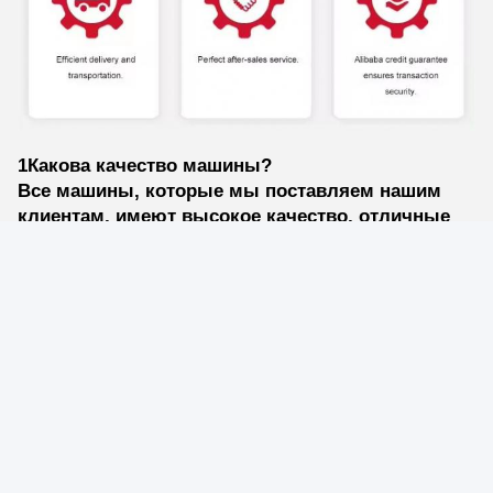
1Какова качество машины?
Все машины, которые мы поставляем нашим
клиентам, имеют высокое качество, отличные
рабочие характеристики и готовы к работе.
2Какая у вас команда по оплате?
30% в качестве аванса, 70% до отправки
машины.
3Сколько времени нужно, чтобы машина начала
отправку?
Отправка обычно начинается через 7-15 дней
после окончательного платежа..
4- Наша компания будет обслуживать машину?
Перед тем как доставить машину, мы проверим,