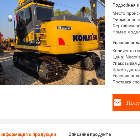
Подробная и
Место проис
Фирменное н
Сертификаци
Номер моде
Условия опла
Количество м
Цена: Negotia
Упаковывая д
Время достав
Условия опла
Поставка спо
Полу
 информация о продукции
Описание продукта