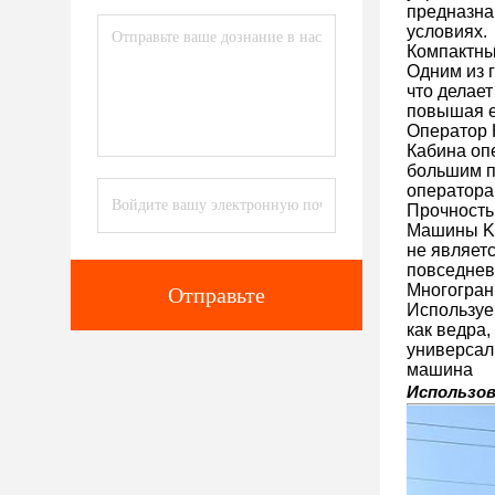
предназна
условиях.
Компактны
Одним из 
что делае
повышая е
Оператор 
Кабина оп
большим п
оператора
Прочность
Машины Ko
не являет
повседнев
Многогран
Отправьте
Используе
как ведра,
универсал
машина
Использов