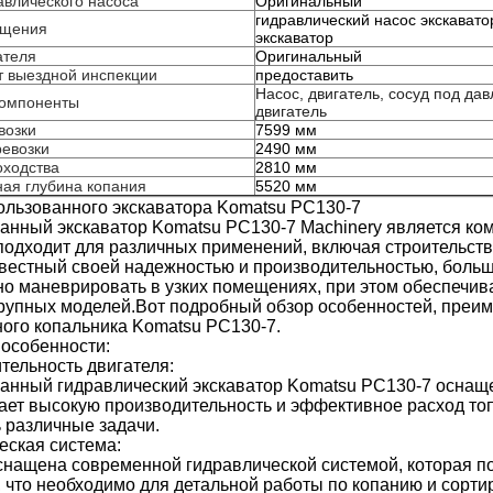
авлического насоса
Оригинальный
гидравлический насос экскавато
ещения
экскаватор
ателя
Оригинальный
 выездной инспекции
предоставить
Насос, двигатель, сосуд под да
компоненты
двигатель
возки
7599 мм
евозки
2490 мм
оходства
2810 мм
ая глубина копания
5520 мм
ользованного экскаватора Komatsu PC130-7
анный экскаватор Komatsu PC130-7 Machinery является ко
подходит для различных применений, включая строительст
вестный своей надежностью и производительностью, больш
о маневрировать в узких помещениях, при этом обеспечив
крупных моделей.Вот подробный обзор особенностей, преи
ого копальника Komatsu PC130-7.
особенности:
тельность двигателя:
анный гидравлический экскаватор Komatsu PC130-7 оснащ
ает высокую производительность и эффективное расход то
 различные задачи.
еская система:
нащена современной гидравлической системой, которая по
, что необходимо для детальной работы по копанию и сорт