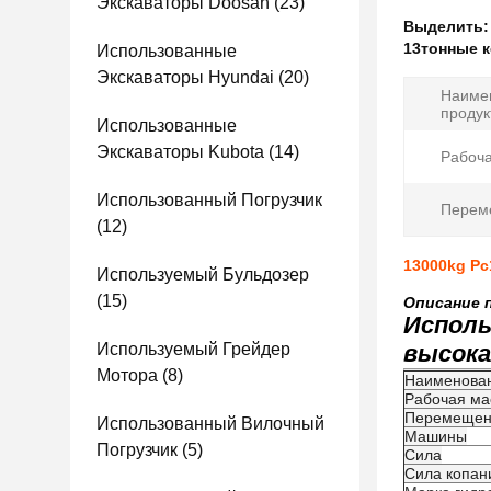
Экскаваторы Doosan
(23)
Выделить
13тонные 
Использованные
Экскаваторы Hyundai
(20)
Наиме
продук
Использованные
Экскаваторы Kubota
(14)
Рабоча
Использованный Погрузчик
Перем
(12)
13000kg P
Используемый Бульдозер
(15)
Описание 
Исполь
Используемый Грейдер
высока
Мотора
(8)
Наименован
Рабочая ма
Перемещен
Использованный Вилочный
Машины
Погрузчик
(5)
Сила
Сила копан