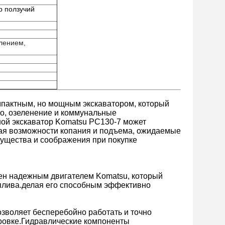
р ползучий
влением,
мпактным, но мощным экскаватором, который
во, озеленение и коммунальные
ой экскаватор Komatsu PC130-7 может
ая возможности копания и подъема, ожидаемые
мущества и соображения при покупке
ен надежным двигателем Komatsu, который
плива.делая его способным эффективно
зволяет бесперебойно работать и точно
ировке.Гидравлические компоненты