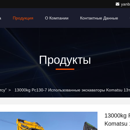
yanb
а
Продукция
О Компании
Контактные Данные
Продукты
тсу"
>
13000kg Pc130-7 Использованные экскаваторы Komatsu 13
13000kg 
Komatsu 