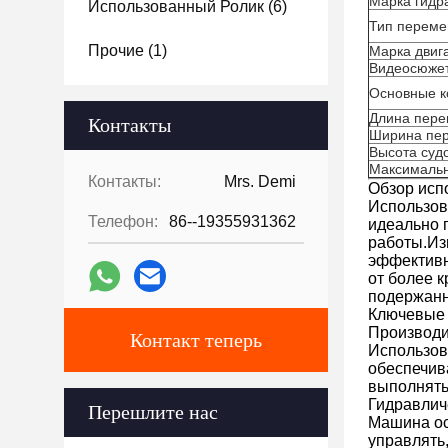
Марка гидр
Использованный Ролик
(6)
Тип перем
Прочие
(1)
Марка двиг
Видеосюжет
Основные 
Длина пере
Контакты
Ширина пер
Высота суд
Максимальн
Контакты:
Mrs. Demi
Обзор исп
Использов
Телефон:
86--19355931362
идеально 
работы.Из
эффективн
от более 
подержанн
Ключевые 
Производи
Контакт теперь
Использов
обеспечив
выполнять
Гидравлич
Перешлите нас
Машина ос
управлять