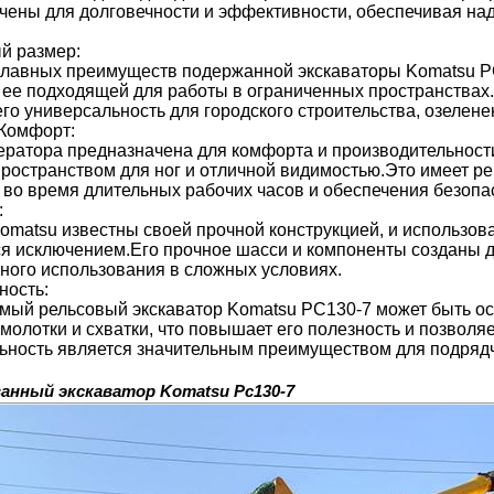
чены для долговечности и эффективности, обеспечивая на
й размер:
главных преимуществ подержанной экскаваторы Komatsu PC
т ее подходящей для работы в ограниченных пространствах.
го универсальность для городского строительства, озелене
Комфорт:
ератора предназначена для комфорта и производительност
ространством для ног и отличной видимостью.Это имеет 
 во время длительных рабочих часов и обеспечения безопас
:
matsu известны своей прочной конструкцией, и использов
ся исключением.Его прочное шасси и компоненты созданы д
ного использования в сложных условиях.
ность:
мый рельсовый экскаватор Komatsu PC130-7 может быть о
 молотки и схватки, что повышает его полезность и позволя
ьность является значительным преимуществом для подряд
анный экскаватор Komatsu Pc130-7