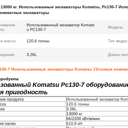
:
13000 кг. Использованные экскаваторы Komatsu
,
Pc130-7 Исп
компактные экскаваторы
нование
Использованный экскаватор Komats
Модель:
та:
u PC130-7
я масса:
120,6 тонны
Тип ведра
ещение:
3.26L
Длина пал
c130-7 Использованные экскаваторы Komatsu 13тонные компа
продукта
зованный Komatsu Pc130-7 оборудовани
я пригодность
ие продукта
Использованный экскаватор Ko
сса
120,6 тонны
ие
3.26L
13000 кг
66/2200 кВт/в/мин
ия палки
610,8 кН