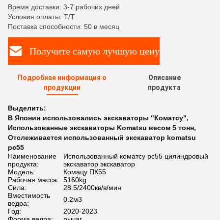
Время доставки: 3-7 рабочих дней
Условия оплаты: T/T
Поставка способности: 50 в месяц
Получите самую лучшую цену
Подробная информация о
Описание
продукции
продукта
Выделить:
В Японии использовались экскаваторы "Коматсу"
,
Использованные экскаваторы Komatsu весом 5 тонн
,
Отслеживается использованный экскаватор komatsu
pc55
Наименование
Использованный коматсу pc55 цилиндровый
продукта:
экскаватор экскаватор
Модель:
Комацу ПК55
Рабочая масса:
5160kg
Сила:
28.5/2400кв/в/мин
Вместимость
0.2м3
ведра:
Год:
2020-2023
Форма ведра:
рычаг