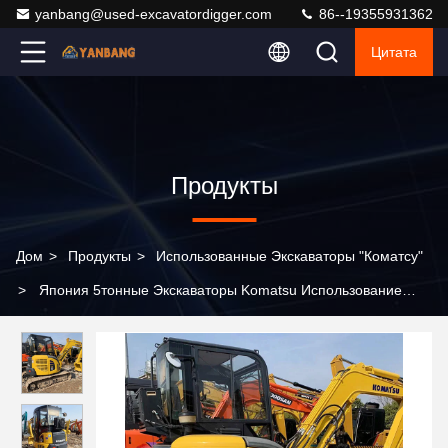
yanbang@used-excavatordigger.com
86--19355931362
Цитата
Продукты
Дом
>
Продукты
>
Использованные Экскаваторы "Коматсу"
>
Япония 5тонные Экскаваторы Komatsu Использование
строительства отслеживание Использование Экскаватора
Komatsu Pc55