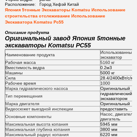
Расположение:
Город Хефэй Китай
Япония 5тонные Экскаваторы Komatsu Использование
строительства отслеживание Использование
Экскаватора Komatsu Pc55
Описание продукта
Оригинальный завод Япония 5тонные
экскаваторы Komatsu PC55
Использованный 
Наименование продукта
экскаватор
Рабочая масса
5160 кг
Вместимость ведра
0.2м3
Машины
5000 кг
Сила
28.4/2400кВт/с/ми
Рабочее время
1000
Марка гидравлического насоса
Оригинальный
гидравлический эк
Тип перемещения
экскаватором
Марка двигателя
Оригинальный
Видеосюжет выездной инспекции
предоставить
Насос, двигатель,
Основные компоненты
двигатель
Максимальная высота копания
5945 мм
Максимальная глубина копания
3800 мм
Максимальный радиус копания
6220 мм