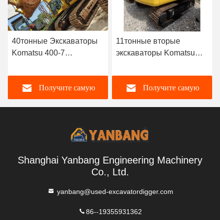
11тонные вторые
35 т тяжелый
экскаваторы Komatsu
эксплуатируемый
PC110-7 2.8 км/ч
экскаватор Komatsu
экскаваторы для
Pc350-7
Получите самую
Получите самую
подъема
лучшую цену
лучшую цену
Shanghai Yanbang Engineering Machinery
Co., Ltd.
yanbang@used-excavatordigger.com
86--19355931362