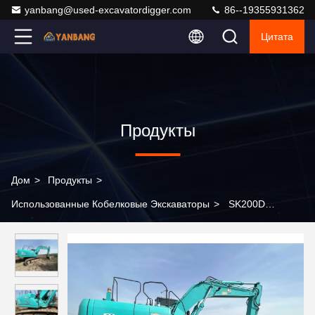
yanbang@used-excavatordigger.com
86--19355931362
Цитата
Продукты
Дом
>
Продукты
>
Использованные Кобелковые Экскаваторы
>
SK200D
Использованные экскаваторы Kobelco Эксплуатационный
экскаватор 0.93м3