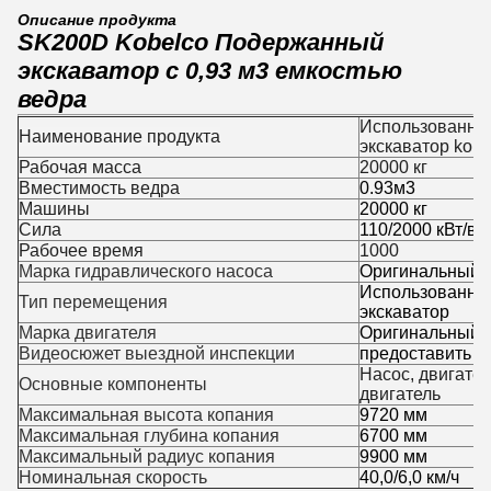
Описание продукта
SK200D Kobelco Подержанный
экскаватор с 0,93 м3 емкостью
ведра
Использованны
Наименование продукта
экскаватор kob
Рабочая масса
20000 кг
Вместимость ведра
0.93м3
Машины
20000 кг
Сила
110/2000 кВт/в/
Рабочее время
1000
Марка гидравлического насоса
Оригинальный
Использованны
Тип перемещения
экскаватор
Марка двигателя
Оригинальный
Видеосюжет выездной инспекции
предоставить
Насос, двигател
Основные компоненты
двигатель
Максимальная высота копания
9720 мм
Максимальная глубина копания
6700 мм
Максимальный радиус копания
9900 мм
Номинальная скорость
40,0/6,0 км/ч