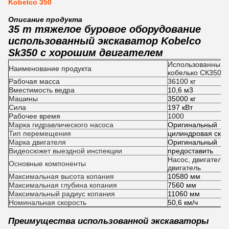
Kobelco 350
Описание продукта
35 т тяжелое буровое оборудование
использованный экскаватор Kobelco
Sk350 с хорошим двигателем
Использованный г
Наименование продукта
кобелько СК350
Рабочая масса
36100 кг
Вместимость ведра
10,6 м3
Машины
35000 кг
Сила
197 кВт
Рабочее время
1000
Марка гидравлического насоса
Оригинальный
Тип перемещения
цилиндровая скат
Марка двигателя
Оригинальный
Видеосюжет выездной инспекции
предоставить
Насос, двигатель,
Основные компоненты
двигатель
Максимальная высота копания
10580 мм
Максимальная глубина копания
7560 мм
Максимальный радиус копания
11060 мм
Номинальная скорость
50,6 км/ч
Преимущества использованной экскаваторы