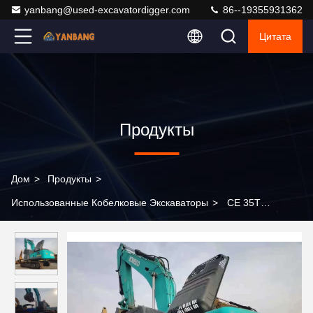
yanbang@used-excavatordigger.com
86--19355931362
Цитата
Продукты
Дом
>
Продукты
>
Использованные Кобелковые Экскаваторы
>
CE 35T
Использованные экскаваторы Kobelco 4 Продажа тяжелого
экскаватора Использованный экскаватор Kobelco 350