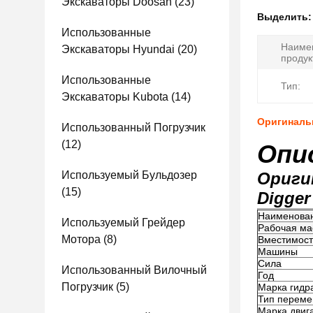
Экскаваторы Doosan
(23)
Выделить
Использованные
Наиме
Экскаваторы Hyundai
(20)
продук
Использованные
Тип:
Экскаваторы Kubota
(14)
Оригинальн
Использованный Погрузчик
(12)
Опи
Используемый Бульдозер
Оригин
(15)
Digger
Наименован
Используемый Грейдер
Рабочая ма
Мотора
(8)
Вместимост
Машины
Сила
Использованный Вилочный
Год
Погрузчик
(5)
Марка гидр
Тип перем
Марка двиг