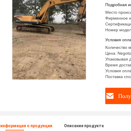
Подробная и
Место проис
Фирменное н
Сертификаци
Номер модел
Условия опла
Количество м
Цена: Negotia
Упаковывая 
Время достав
Условия опла
Поставка спо
Полу
 информация о продукции
Описание продукта