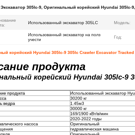
:
Экскаватор 305lc-9
,
Оригинальный корейский Hyundai 305lc-9
нование
Использованный экскаватор 305LC
Модель:
та:
Использованный экскаватор на полз
Год:
учести
ый корейский Hyundai 305lc-9 305lc Crawler Excavator Tracked
сание продукта
альный корейский Hyundai 305lc-9 30
ие продукта
Использованный экскаватор Hyu
сса
30200 кг
ь ведра
1.45м3
30000 кг
169/1900 кВт/в/мин
2020-2022 годы
авлического насоса
Оригинальный
ещения
гидравлическая машина
ателя
Оригинальный