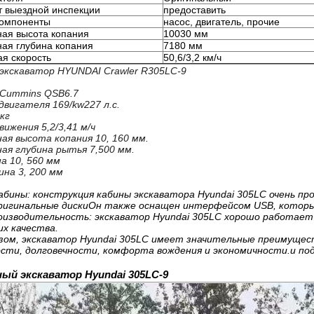
 выездной инспекции
предоставить
компоненты
насос, двигатель, прочие
ая высота копания
10030 мм
ая глубина копания
7180 мм
я скорость
50,6/3,2 км/ч
экскаватор HYUNDAI Crawler R305LC-9
Cummins QSB6.7
вигателя 169/kw227 л.с.
 кг
ижения 5,2/3,41 м/ч
ая высота копания 10, 160 мм.
ая глубина рытья 7,500 мм.
а 10, 560 мм
на 3, 200 мм
бины: конструкция кабины экскаватора Hyundai 305LC очень п
ригинальные дискиОн также оснащен интерфейсом USB, котор
оизводительность: экскаватор Hyundai 305LC хорошо работает
их качества.
зом, экскаватор Hyundai 305LC имеет значительные преимущес
сти, долговечности, комфорта вождения и экономичности.и под
ый экскаватор Hyundai 305LC-9