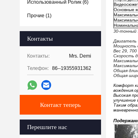
Использованный Ролик
(6)
Видеосюжет
Основные 
Максимальн
Прочие
(1)
Максимальн
Номинальна
30-тонный 
Контакты
Двигатель 
Мощность д
Вес 29, 700
Контакты:
Mrs. Demi
Скорость дв
Максимальн
Максимальн
Телефон:
86--19355931362
Общая длин
Общая шири
Комфорт ка
вождения.о
Высокая пр
улучшение 
Контакт теперь
Таким обра
маневренно
Подержанн
Перешлите нас