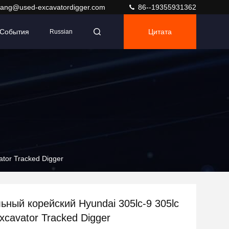
ang@used-excavatordigger.com
86--19355931362
События
Цитата
Russian
tor Tracked Digger
ьный корейский Hyundai 305lc-9 305lc
xcavator Tracked Digger