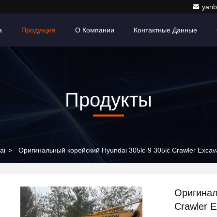
yanb
а
Продукция
О Компании
Контактные Данные
Продукты
ai
>
Оригинальный корейский Hyundai 305lc-9 305lc Crawler Excava
Оригинал
Crawler E