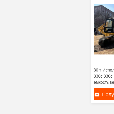
30 т. Исп
330c 330c
емкость ве
Полу