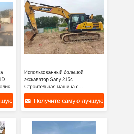
на
Использованный большой
1D
экскаватор Sany 215c
олик
Строительная машина с
небольшим рабочим временем
чшую
Получите самую лучшую
цену