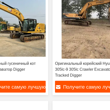
ый гусеничный кот
Оригинальный корейский Hyu
аватор Digger
305lc-9 305lc Crawler Excavato
Tracked Digger
чите самую лучшую
Получите самую лу
цену
цену