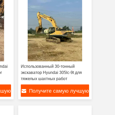
ndai
Использованный 30-тонный
r
экскаватор Hyundai 305lc-9t для
тяжелых шахтных работ
чшую
Получите самую лучшую
цену