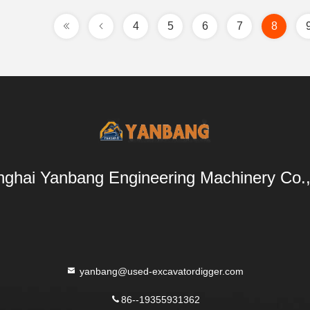
4
5
6
7
8
ghai Yanbang Engineering Machinery Co.,
yanbang@used-excavatordigger.com
86--19355931362