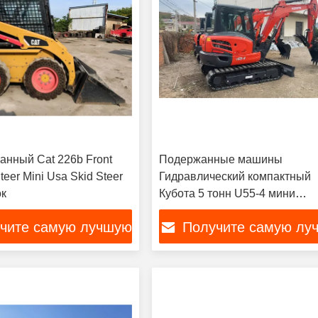
анный Cat 226b Front
Подержанные машины
teer Mini Usa Skid Steer
Гидравлический компактный
ок
Кубота 5 тонн U55-4 мини
экскаватор
чите самую лучшую
Получите самую лу
цену
цену