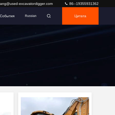
ang@used-excavatordigger.com
86--19355931362
События
Цитата
Russian