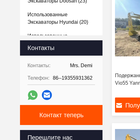
Экскаваторы Doosan
(23)
Использованные
Экскаваторы Hyundai
(20)
Использованные
Экскаваторы Kubota
(14)
Контакты
Использованный Погрузчик
(12)
Контакты:
Mrs. Demi
Подержанн
Телефон:
86--19355931362
Используемый Бульдозер
Vio55 Yanm
(15)
Используемый Грейдер
Полу
Мотора
(8)
Контакт теперь
Использованный Вилочный
Погрузчик
(5)
Перешлите нас