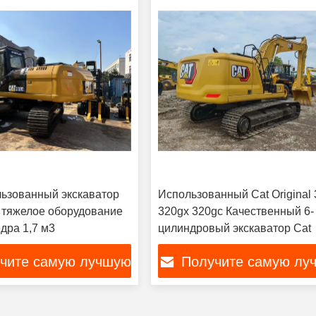
ользованный экскаватор
Использованный Cat Original
l тяжелое оборудование
320gx 320gc Качественный 6-
дра 1,7 м3
цилиндровый экскаватор Cat
чите самую лучшую
Получите самую лу
цену
цену