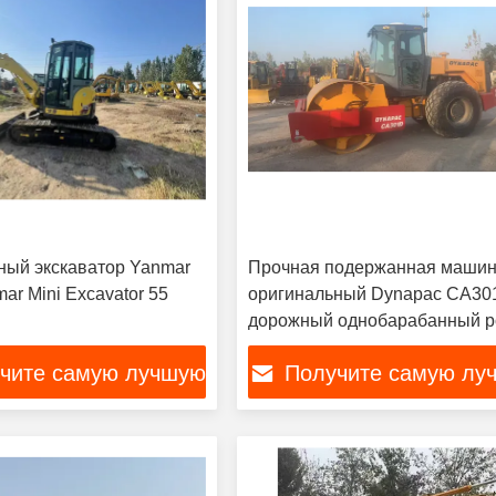
ый экскаватор Yanmar
Прочная подержанная маши
ar Mini Excavator 55
оригинальный Dynapac CA30
дорожный однобарабанный р
чите самую лучшую
Получите самую лу
цену
цену