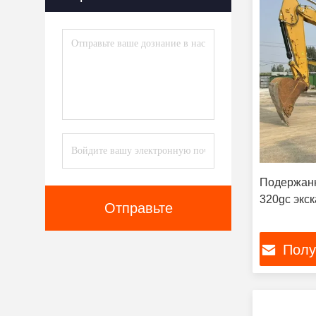
Использованный Ролик
(6)
Прочие
(1)
Подержанн
320gc экск
Отправьте
Полу