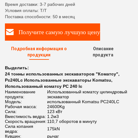
Время доставки: 3-7 рабочих дней
Условия оплаты: T/T
Поставка способности: 50 в месяц
Получите самую лучшую цену
Подробная информация о
Описание
продукции
продукта
Выделить:
24 тонны использованных экскаваторов "Коматсу"
,
Pc240Lc Использованные экскаваторы Komatsu
,
Использованный коматсу PC 240 lc
Наименование
Использованный коматсу цилиндровый
продукта:
экскаватор
Модель:
использованный Komatsu PC240LC
Рабочая масса:
24600Kg
Сила:
123 кВт
Вместимость ведра:
1.2м3
Скорость вращения:
110,7 оборотов в минуту
Сила копания
175kN
ведра:
Кувшин:
рычаг