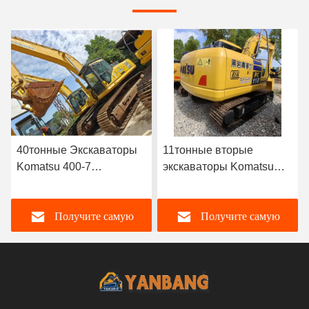
11тонные вторые
Япония 5тонные
экскаваторы Komatsu
Экскаваторы Komatsu
PC110-7 2.8 км/ч
Использование
экскаваторы для
строительства
Получите самую
Получите самую
подъема
отслеживание
Использование
Экскаватора Komatsu
лучшую цену
лучшую цену
Pc55