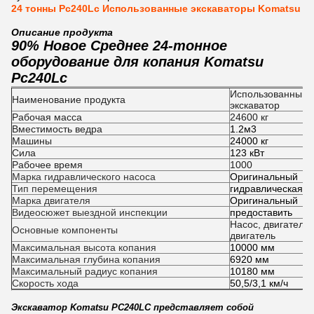
24 тонны Pc240Lc Использованные экскаваторы Komatsu
Описание продукта
90% Новое Среднее 24-тонное
оборудование для копания Komatsu
Pc240Lc
Использованный 
Наименование продукта
экскаватор
Рабочая масса
24600 кг
Вместимость ведра
1.2м3
Машины
24000 кг
Сила
123 кВт
Рабочее время
1000
Марка гидравлического насоса
Оригинальный
Тип перемещения
гидравлическая э
Марка двигателя
Оригинальный
Видеосюжет выездной инспекции
предоставить
Насос, двигатель,
Основные компоненты
двигатель
Максимальная высота копания
10000 мм
Максимальная глубина копания
6920 мм
Максимальный радиус копания
10180 мм
Скорость хода
50,5/3,1 км/ч
Экскаватор Komatsu PC240LC представляет собой