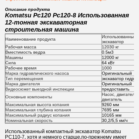
Описание продукта
Komatsu Pc120 Pc120-8 Использованная
12-тонная экскаваторная
строительная машина
Использованный 
Наименование продукта
экскаватор
Рабочая масса
12030 кг
Вместимость ведра
0.5м3
Машины
12000 кг
Сила
64 кВт
Рабочее время
1000
Марка гидравлического насоса
Оригинальный
Тип перемещения
экскаватор гидра
Марка двигателя
Оригинальный
Видеосюжет выездной инспекции
предоставить
Насос, двигатель,
Основные компоненты
двигатель
Максимальная высота копания
9260 мм
Максимальная глубина копания
7695 мм
Максимальный радиус копания
10165 мм
Номинальная скорость
30,2/5,5 км/ч
Использованный компактный экскаватор Komatsu
PC110-7, хотя и немного старше,по-прежнему имеет