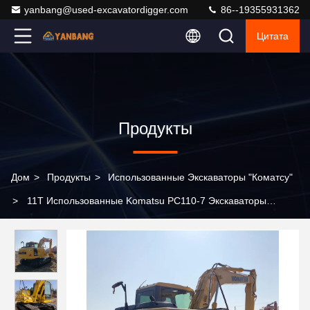
yanbang@used-excavatordigger.com
86--19355931362
Цитата
Продукты
Дом
>
Продукты
>
Использованные Экскаваторы "Коматсу"
>
11T Использованные Komatsu PC110-7 Экскаваторы
Строительные земляные машины Копальщик