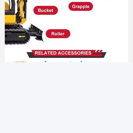
Наша компания
Мы - Shanghai Yanbang Engineering Machinery Co., Ltd.,
стремимся предоставить различные подержанные
строительные машины пользователям из разных стран
мира.Мы специализируемся на предоставлении